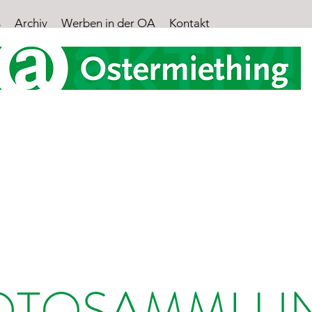
s
Archiv
Werben in der OA
Kontakt
STERMIETHING AKT
Aktuelle Informationen der ÖVP Ostermiething
OTOSAMMLU