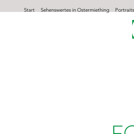
Start
Sehenswertes in Ostermiething
Portrait
O
F