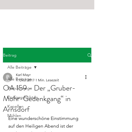
OSTERMIETHING
AKTIV
Beitrag
Alle Beiträge
Karl Mayr
Alle Beiträge
1. Dez. 2017
1 Min. Lesezeit
OA 159 - Der „Gruber-
Wanderwege
Mohr-Gedenkgang“ in
Dorfgeschichten
Arnsdorf
Kapellen
Mühlen
Eine wunderschöne Einstimmung 
auf den Heiligen Abend ist der 