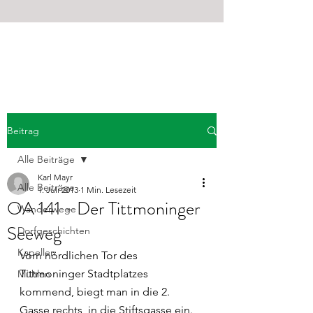
OSTERMIETHING
AKTIV
Beitrag
Alle Beiträge
Karl Mayr
Alle Beiträge
1. Juli 2013
1 Min. Lesezeit
OA 141 - Der Tittmoninger
Wanderwege
Seeweg
Dorfgeschichten
Kapellen
Vom nördlichen Tor des 
Tittmoninger Stadtplatzes 
Mühlen
kommend, biegt man in die 2. 
Gasse rechts, in die Stiftsgasse ein. 