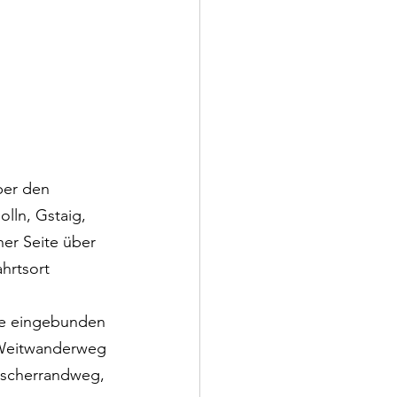
ber den 
ln, Gstaig, 
her Seite über 
hrtsort 
ge eingebunden 
 Weitwanderweg 
tscherrandweg, 