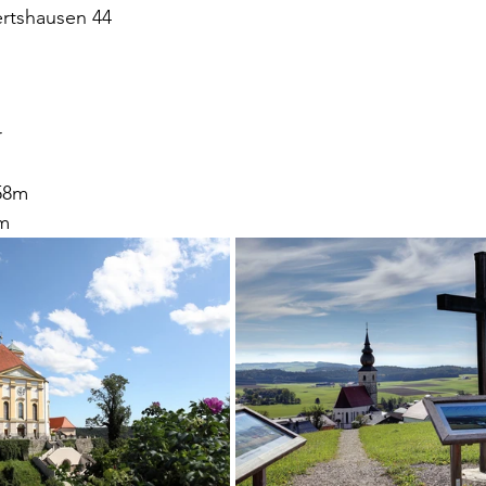
tshausen 44
r
358m
m 