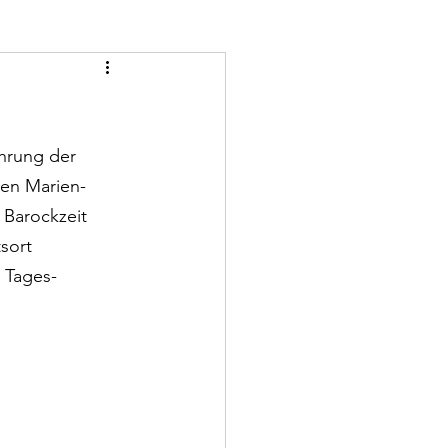
hrung der 
uen Marien-
 Barockzeit 
sort 
 Tages-