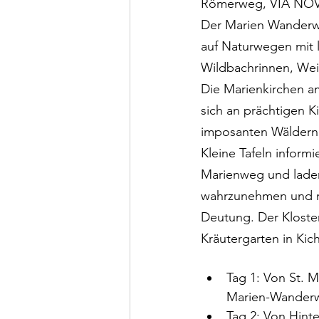
Römerweg, VIA NOV
Der Marien Wanderweg
auf Naturwegen mit l
Wildbachrinnen, Wei
Die Marienkirchen am
sich an prächtigen K
imposanten Wäldern
Kleine Tafeln inform
Marienweg und laden
wahrzunehmen und ma
Deutung. Der Kloster
Kräutergarten in Kic
Tag 1: Von St. M
Marien-Wander
Tag 2: Von Hinte