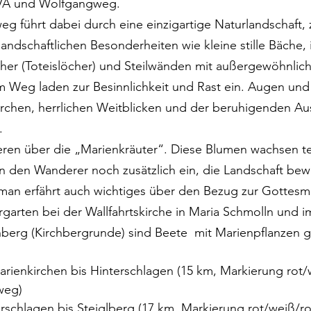
A und Wolfgangweg.
 führt dabei durch eine einzigartige Naturlandschaft, 
andschaftlichen Besonderheiten wie kleine stille Bäche,
her (Toteislöcher) und Steilwänden mit außergewöhnlic
 Weg laden zur Besinnlichkeit und Rast ein. Augen und 
irchen, herrlichen Weitblicken und der beruhigenden Au
. 
ieren über die „Marienkräuter“. Diese Blumen wachsen te
 den Wanderer noch zusätzlich ein, die Landschaft bew
n erfährt auch wichtiges über den Bezug zur Gottesmu
garten bei der Wallfahrtskirche in Maria Schmolln und i
hberg (Kirchbergrunde) sind Beete  mit Marienpflanzen ge
arienkirchen bis Hinterschlagen (15 km, Markierung rot/
weg)
rschlagen bis Steiglberg (17 km, Markierung rot/weiß/ro