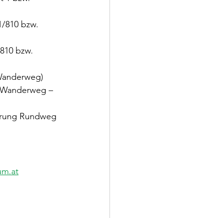
1/810 bzw. 
810 bzw. 
-Wanderweg)
n-Wanderweg – 
ierung Rundweg 
um.at