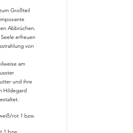
zum Großteil 
 imposante 
hen Abbrüchen. 
Seele erfreuen 
sstrahlung von 
ilweise am 
usster 
tter und ihre 
m Hildegard 
staltet.
weiß/rot 1 bzw. 
t 1 bzw. 