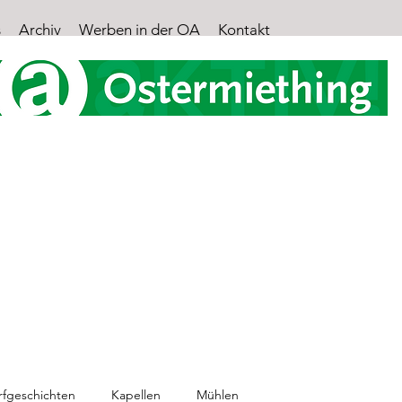
s
Archiv
Werben in der OA
Kontakt
STERMIETHING AKT
Aktuelle Informationen der ÖVP Ostermiething
rfgeschichten
Kapellen
Mühlen